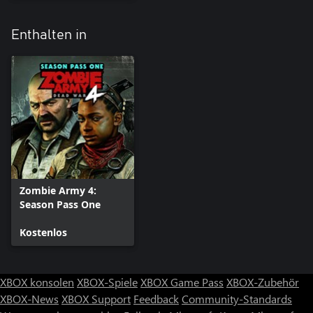
Enthalten in
Zombie Army 4:
Season Pass One
Kostenlos
XBOX konsolen
XBOX-Spiele
XBOX Game Pass
XBOX-Zubehör
XBOX-News
XBOX Support
Feedback
Community-Standards