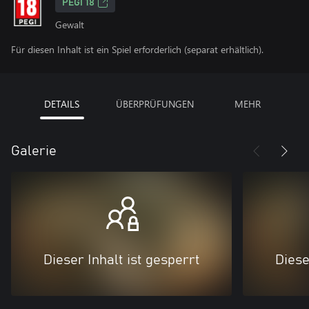
PEGI 18
Gewalt
Für diesen Inhalt ist ein Spiel erforderlich (separat erhältlich).
DETAILS
ÜBERPRÜFUNGEN
MEHR
Galerie
Dieser Inhalt ist gesperrt
Diese