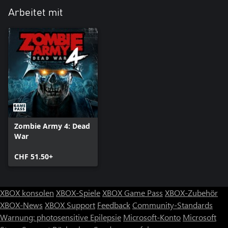
Arbeitet mit
Zombie Army 4: Dead
War
CHF 51.50+
XBOX konsolen
XBOX-Spiele
XBOX Game Pass
XBOX-Zubehör
XBOX-News
XBOX Support
Feedback
Community-Standards
Warnung: photosensitive Epilepsie
Microsoft-Konto
Microsoft