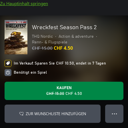
Zu Hauptinhalt springen
Wreckfest Season Pass 2
THQ Nordic
•
Action & adventure
•
Renn- & Flugspiele
CHF 15.00
CHF 4.50
Im Verkauf: Sparen Sie CHF 10.50, endet in 7 Tagen
Benötigt ein Spiel
KAUFEN
CHF 15.00
CHF 4.50
ZUR WUNSCHLISTE HINZUFÜGEN
● ● ●