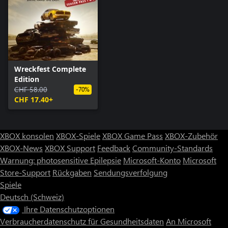
Wreckfest Complete
Edition
CHF 58.00
-70%
CHF 17.40+
XBOX konsolen
XBOX-Spiele
XBOX Game Pass
XBOX-Zubehör
XBOX-News
XBOX Support
Feedback
Community-Standards
Warnung: photosensitive Epilepsie
Microsoft-Konto
Microsoft
Store-Support
Rückgaben
Sendungsverfolgung
Spiele
Deutsch (Schweiz)
Ihre Datenschutzoptionen
Verbraucherdatenschutz für Gesundheitsdaten
An Microsoft