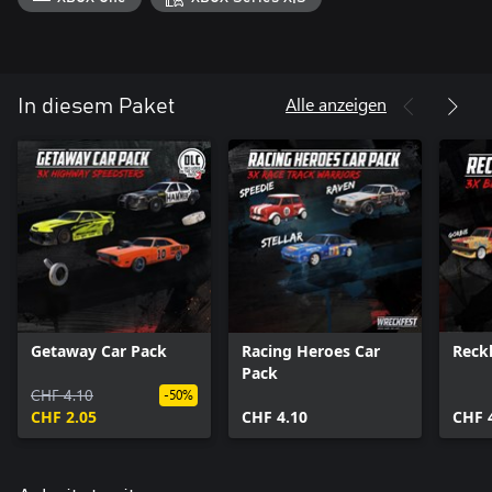
Alle anzeigen
In diesem Paket
Getaway Car Pack
Racing Heroes Car
Reck
Pack
CHF 4.10
-50%
CHF 2.05
CHF 4.10
CHF 