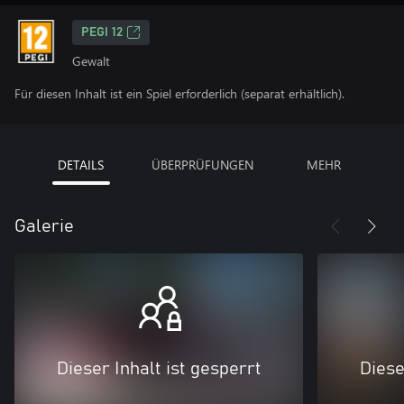
PEGI 12
Gewalt
Für diesen Inhalt ist ein Spiel erforderlich (separat erhältlich).
DETAILS
ÜBERPRÜFUNGEN
MEHR
Galerie
Dieser Inhalt ist gesperrt
Diese