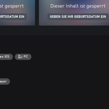
ist gesperrt
Dieser Inhalt ist gesperrt
URTSDATUM EIN
GEBEN SIE IHR GEBURTSDATUM EIN
es X|S
PC
layer