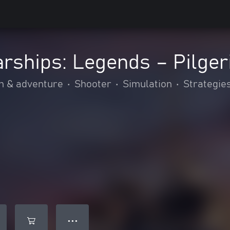
rships: Legends – Pilge
n & adventure
•
Shooter
•
Simulation
•
Strategie
● ● ●