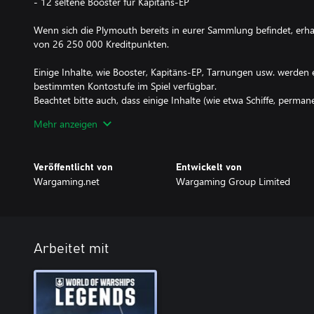
- 12 seltene Booster für Kapitäns-EP
Wenn sich die Plymouth bereits in eurer Sammlung befindet, erha
von 26 250 000 Kreditpunkten.
Einige Inhalte, wie Booster, Kapitäns-EP, Tarnungen usw. werden e
bestimmten Kontostufe im Spiel verfügbar.
Beachtet bitte auch, dass einige Inhalte (wie etwa Schiffe, perma
Flaggen oder Aufnähersymbole und -basen) nur auf der Plattfor
Mehr anzeigen
der sie gekauft worden sind.
Dieses DLC kann nur einmal erworben werden.
Veröffentlicht von
Entwickelt von
Wargaming.net
Wargaming Group Limited
Arbeitet mit