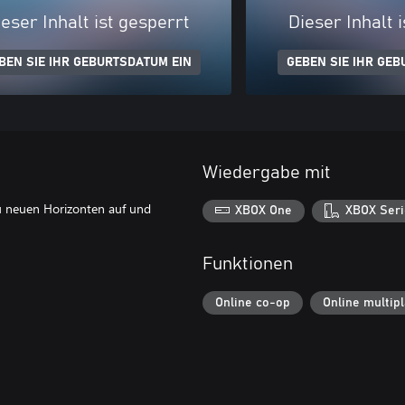
eser Inhalt ist gesperrt
Dieser Inhalt 
BEN SIE IHR GEBURTSDATUM EIN
GEBEN SIE IHR GEB
Wiedergabe mit
u neuen Horizonten auf und
XBOX One
XBOX Seri
Funktionen
Online co-op
Online multip