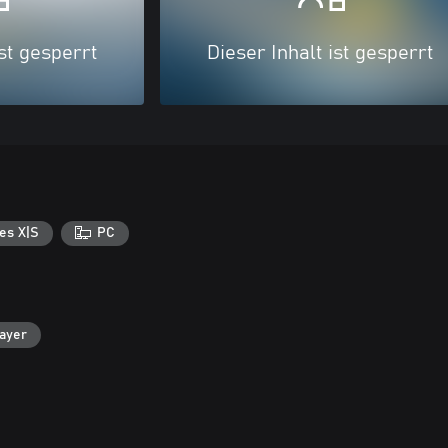
ist gesperrt
Dieser Inhalt ist gesperrt
es X|S
PC
layer