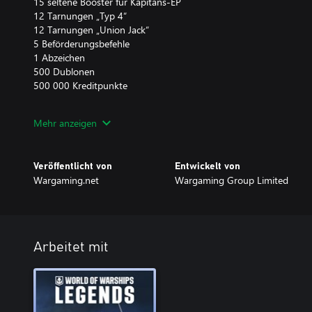
15 seltene Booster für Kapitäns-EP
12 Tarnungen „Typ 4“
12 Tarnungen „Union Jack“
5 Beförderungsbefehle
1 Abzeichen
500 Dublonen
500 000 Kreditpunkte
Wenn sich die Nelson bereits in eurer Sammlung befindet, erhalt
Mehr anzeigen
18 750 000 Kreditpunkten.
Hinweis:
Veröffentlicht von
Entwickelt von
Einige Inhalte wie Booster, Kapitäns-EP, Tarnungen usw. werden e
Wargaming.net
Wargaming Group Limited
bestimmten Kontostufe im Spiel verfügbar.
Einige Inhalte, wie etwa Schiffe, permanente Tarnungen, Contain
und -basen, können nur auf der Plattform verwendet werden, auf 
Dieses DLC kann nur einmal erworben werden.
Arbeitet mit