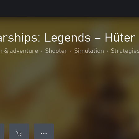
arships: Legends – Hüter
n & adventure
•
Shooter
•
Simulation
•
Strategie
● ● ●