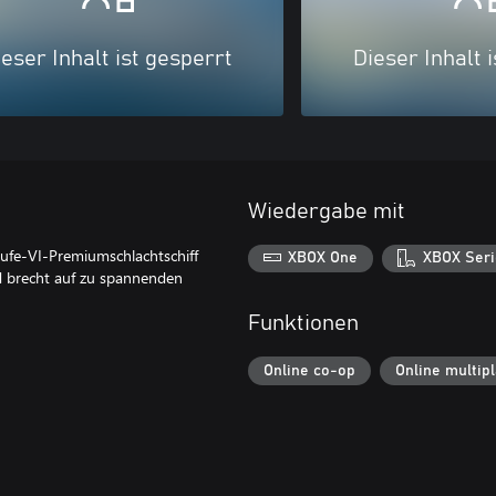
eser Inhalt ist gesperrt
Dieser Inhalt 
Wiedergabe mit
Stufe-VI-Premiumschlachtschiff
XBOX One
XBOX Seri
d brecht auf zu spannenden
Funktionen
Online co-op
Online multip