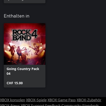
Enthalten in
Going Country Pack
04
CHF 15.00
XBOX konsolen
XBOX-Spiele
XBOX Game Pass
XBOX-Zubehör
XBOX-News
XBOX Support
Feedback
Community-Standards