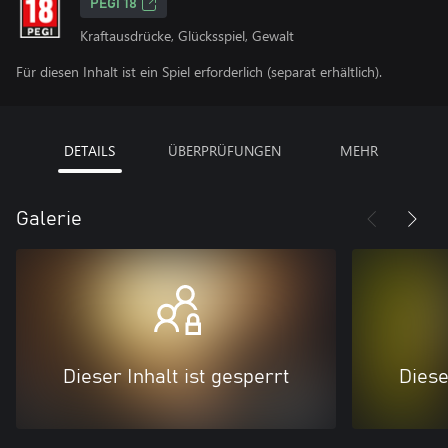
PEGI 18
Kraftausdrücke, Glücksspiel, Gewalt
Für diesen Inhalt ist ein Spiel erforderlich (separat erhältlich).
DETAILS
ÜBERPRÜFUNGEN
MEHR
Galerie
Dieser Inhalt ist gesperrt
Diese