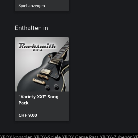
Spiel anzeigen
Enthalten in
"Variety XXI"-Song-
Pack
CHF 9.00
XBOX konsolen
XBOX-Spiele
XBOX Game Pass
XBOX-Zubehör
X