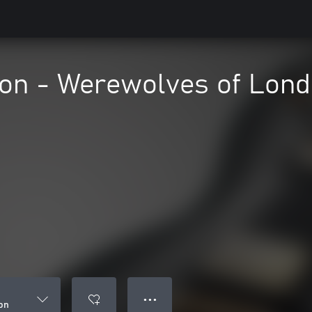
on - Werewolves of Lon
● ● ●
on