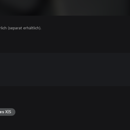
lich (separat erhältlich).
es X|S