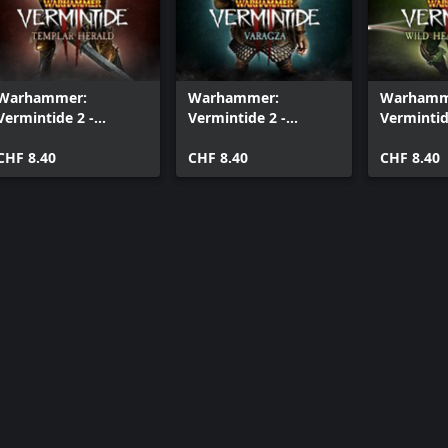
Warhammer:
Warhammer:
Warhamm
Vermintide 2 -
Vermintide 2 -
Vermintid
Templar Herald
Varagza
Heath Wa
CHF 8.40
CHF 8.40
CHF 8.40