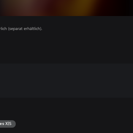
lich (separat erhältlich).
es X|S