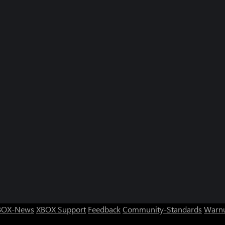
BOX-News
XBOX Support
Feedback
Community-Standards
Warnu