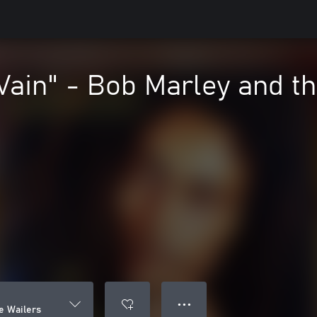
 Vain" - Bob Marley and t
● ● ●
he Wailers