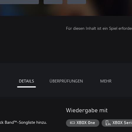
Für diesen Inhalt ist ein Spiel erforder
DETAILS
ÜBERPRÜFUNGEN
MEHR
Wiedergabe mit
ock Band™-Songliste hinzu.
XBOX One
XBOX Seri