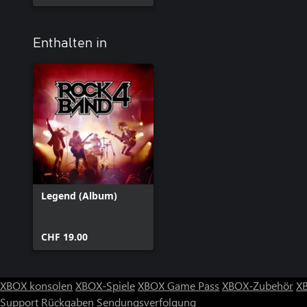
Enthalten in
Legend (Album)
CHF 19.00
XBOX konsolen
XBOX-Spiele
XBOX Game Pass
XBOX-Zubehör
X
Support
Rückgaben
Sendungsverfolgung