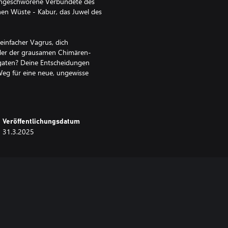
 eingeschworene Verbündete des
en Wüste - Kabur, das Juwel des
 einfacher Vagrus, dich
der der grausamen Chimären-
gaten? Deine Entscheidungen
eg für eine neue, ungewisse
chen, das durch tosende Winde und
h wirst du die Reiche auf einem
Veröffentlichungsdatum
elten benutzen.
31.3.2025
n, die es zu erkunden gilt, mit
n gilt, neuen Geschichten, an
 und neuen Quests, durch die die
der Einführung eines zentralen
ari, die Chimärenlegion und die
s Umfangs des Hauptspiels