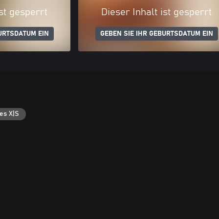
ist gesperrt
Dieser Inhalt ist gesperrt
URTSDATUM EIN
GEBEN SIE IHR GEBURTSDATUM EIN
es X|S