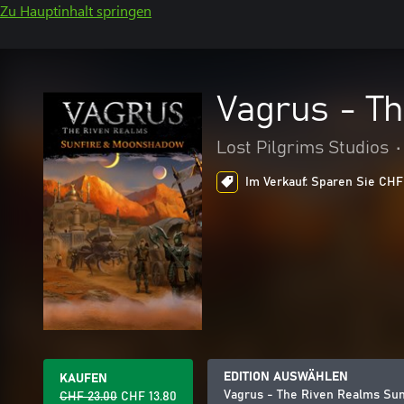
Zu Hauptinhalt springen
Vagrus - T
Lost Pilgrims Studios
•
Im Verkauf: Sparen Sie CHF 
EDITION AUSWÄHLEN
KAUFEN
Vagrus - The Riven Realms Su
CHF 23.00
CHF 13.80