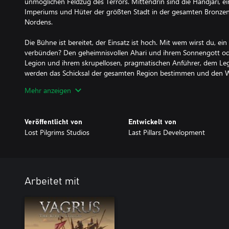
unmöglichen Feldzug des Terrors. Mittendrin sind die Handjari,
Imperiums und Hüter der größten Stadt in der gesamten Bronzen
Nordens.
Die Bühne ist bereitet, der Einsatz ist hoch. Mit wem wirst du, ein
verbünden? Den geheimnisvollen Ahari und ihrem Sonnengott o
Legion und ihrem skrupellosen, pragmatischen Anführer, dem Le
werden das Schicksal der gesamten Region bestimmen und den W
Zukunft in den Reichen ebnen.
Mehr anzeigen
Und doch, lieber Vagabund, wie willst du ein solches Land errei
tödliche Geografie von der Außenwelt abgeschnitten ist? Sicherlic
Veröffentlicht von
Entwickelt von
neuen, besonderen Weg durchqueren müssen, den andere Vagri s
Lost Pilgrims Studios
Last Pillars Development
Sonnenfeuer und Mondschatten bietet eine neue, weitläufige Regio
einer Vielzahl neuer Siedlungen, neuen Feinden, die es zu besiege
denen man teilhaben kann, einer großen Anzahl von Charakteren
Vagrus Xeryn ihren Stempel aufdrücken können. Mit all dem und 
Arbeitet mit
Konflikts, an dem drei neue Kernfraktionen beteiligt sind - die Ah
Handjari - bietet die Erweiterung Inhalte, die etwa ein Drittel de
ausmachen.