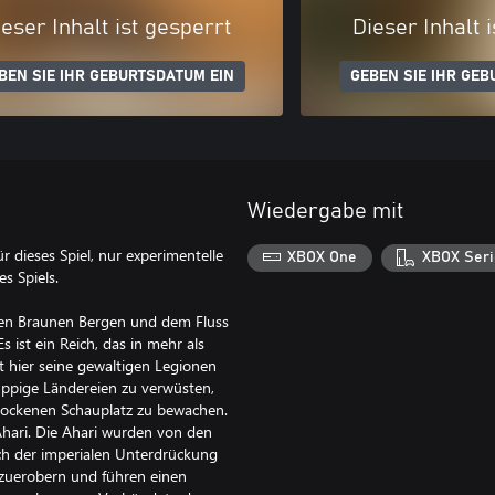
eser Inhalt ist gesperrt
Dieser Inhalt 
BEN SIE IHR GEBURTSDATUM EIN
GEBEN SIE IHR GEB
Wiedergabe mit
ür dieses Spiel, nur experimentelle
XBOX One
XBOX Seri
s Spiels.
 den Braunen Bergen und dem Fluss
s ist ein Reich, das in mehr als
t hier seine gewaltigen Legionen
ppige Ländereien zu verwüsten,
trockenen Schauplatz zu bewachen.
Ahari. Die Ahari wurden von den
ich der imperialen Unterdrückung
kzuerobern und führen einen