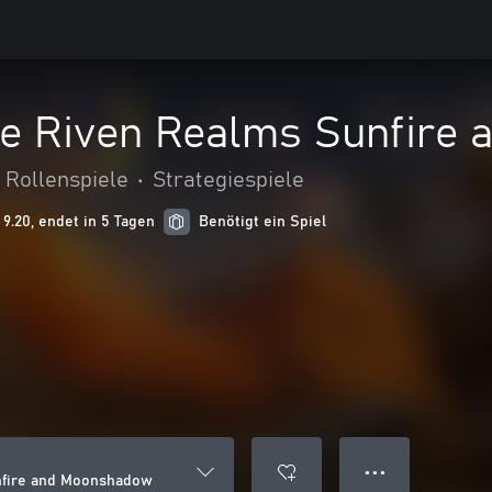
he Riven Realms Sunfire
Rollenspiele
•
Strategiespiele
9.20, endet in 5 Tagen
Benötigt ein Spiel
● ● ●
nfire and Moonshadow