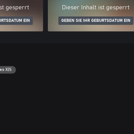
ist gesperrt
Dieser Inhalt ist gesperrt
URTSDATUM EIN
GEBEN SIE IHR GEBURTSDATUM EIN
es X|S