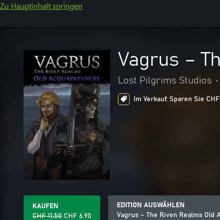
Zu Hauptinhalt springen
Vagrus – T
Lost Pilgrims Studios
•
Im Verkauf: Sparen Sie CHF 
EDITION AUSWÄHLEN
KAUFEN
Vagrus – The Riven Realms Old 
CHF 11.50
CHF 6.90