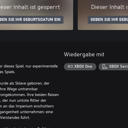
eser Inhalt ist gesperrt
Dieser Inhalt 
BEN SIE IHR GEBURTSDATUM EIN
GEBEN SIE IHR GEB
Wiedergabe mit
ür dieses Spiel, nur experimentelle
XBOX One
XBOX Seri
s Spiels.
urde als Sklave geboren, der
 ihre Wege untrennbar
avongekommen. Ihre beiden Reisen
, der nun untote Ritter der
en an das Imperium erschüttern
ergangenheit unternehmen; eine
 Verstandes führt.