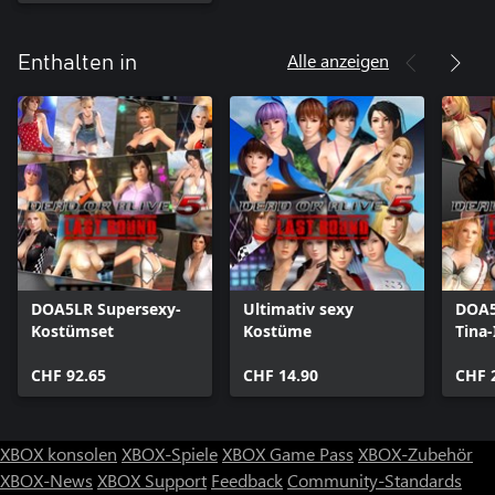
Alle anzeigen
Enthalten in
DOA5LR Supersexy-
Ultimativ sexy
DOA5
Kostümset
Kostüme
Tina-
CHF 92.65
CHF 14.90
CHF 
XBOX konsolen
XBOX-Spiele
XBOX Game Pass
XBOX-Zubehör
XBOX-News
XBOX Support
Feedback
Community-Standards