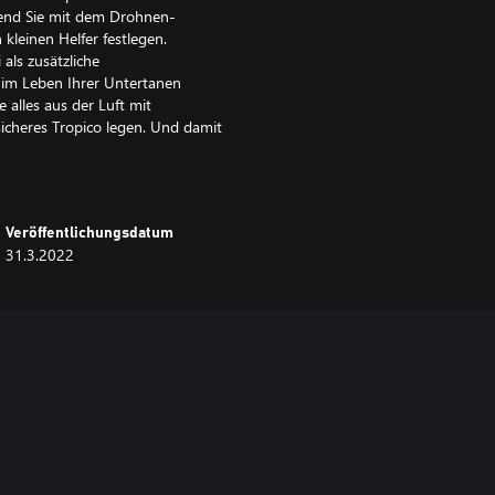
rend Sie mit dem Drohnen-
leinen Helfer festlegen.
als zusätzliche
 im Leben Ihrer Untertanen
alles aus der Luft mit
cheres Tropico legen. Und damit
rantieren, bieten Sie Ihren
zeigen Ihre Inselnation von der
Veröffentlichungsdatum
 die Caribbean Skies zu Ihrem
31.3.2022
s führen Sie Ihre Nation durch 5
ltet. Begegnen Sie neuen
 Logistikdrohnen, um problemlos
 zeitgemäßen Personentransport.
tionen.
tflugzeuge und Drohnen mit Hilfe
ie Luft. Darüber hinaus bieten Sie