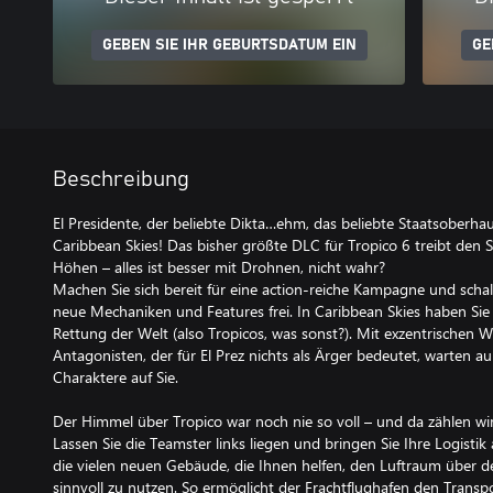
GEBEN SIE IHR GEBURTSDATUM EIN
GE
Beschreibung
El Presidente, der beliebte Dikta…ehm, das beliebte Staatsoberhau
Caribbean Skies! Das bisher größte DLC für Tropico 6 treibt den 
Höhen – alles ist besser mit Drohnen, nicht wahr?
Machen Sie sich bereit für eine action-reiche Kampagne und schal
neue Mechaniken und Features frei. In Caribbean Skies haben Sie k
Rettung der Welt (also Tropicos, was sonst?). Mit exzentrischen 
Antagonisten, der für El Prez nichts als Ärger bedeutet, warten
Charaktere auf Sie.
Der Himmel über Tropico war noch nie so voll – und da zählen wir
Lassen Sie die Teamster links liegen und bringen Sie Ihre Logistik
die vielen neuen Gebäude, die Ihnen helfen, den Luftraum über d
sinnvoll zu nutzen. So ermöglicht der Frachtflughafen den Trans