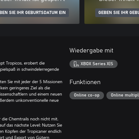
BEN SIE IHR GEBURTSDATUM EIN
GEBEN SIE IHR GEB
Wiedergabe mit
pt Tropicos, erobert die
XBOX Series X|S
Spielspaß in schwindelerregende
ten Sie mit jeder der 5 Missionen
Funktionen
ein geringeres Ziel als die
Wissenschaftlern und einem neuen
Online co-op
Online multip
 außerdem unkonventionelle neue
 die Chemtrails noch nicht mit.
 auf das nächste Level: Nutzen Sie
en Köpfen der Tropicaner endlich
port und Export von Gütern