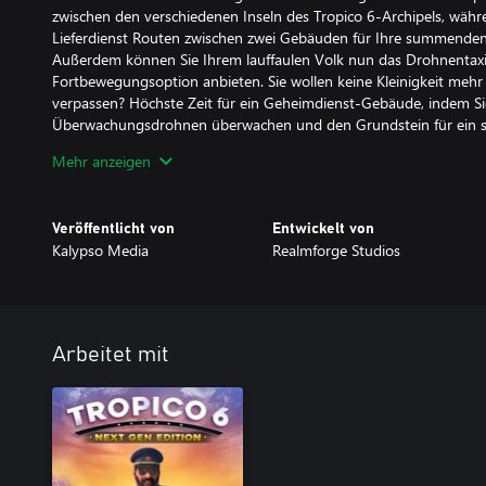
zwischen den verschiedenen Inseln des Tropico 6-Archipels, wäh
Lieferdienst Routen zwischen zwei Gebäuden für Ihre summenden k
Außerdem können Sie Ihrem lauffaulen Volk nun das Drohnentaxi 
Fortbewegungsoption anbieten. Sie wollen keine Kleinigkeit mehr
verpassen? Höchste Zeit für ein Geheimdienst-Gebäude, indem Sie 
Überwachungsdrohnen überwachen und den Grundstein für ein si
nicht genug, um Touristen einen unvergesslichen Aufenthalt zu ga
Mehr anzeigen
Besuchern ab sofort Ballonfahrten an – Sie wählen die Route und 
Schokoladenseite.
Veröffentlicht von
Entwickelt von
Helfen Sie El Presidente dabei, die Welt zu retten und machen Sie
Kalypso Media
Realmforge Studios
Spielplatz!
• Neue szenario-basierte Kampagne: In Tropico 6 – Caribbean Skie
neue Missionen, von denen jede eine neue Spielmechanik freischa
Charakteren und … retten Sie die Welt!
Arbeitet mit
• Drohnen – überall Drohnen: Nutzen Sie zum Beispiel die neuen
abgelegene Regionen zu beliefern, oder das Drohnentaxi für den
Die Überwachungsdrohnen dagegen ermöglichen neue Kontrollop
• 8 neue Gebäude: Ab sofort schicken Sie so beispielsweise Frach
des Frachtflughafen, der Batteriefabrik und der Drohnenfabrik in d
Touristen mit Ballonfahrten eine neue Attraktion.