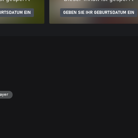
URTSDATUM EIN
GEBEN SIE IHR GEBURTSDATUM EIN
layer