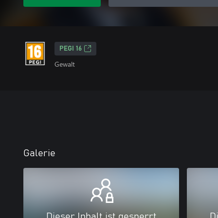
PEGI 16
Gewalt
Galerie
Dieser Inhalt ist gesperrt
Di