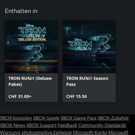
Enthalten in
TRON RUN/r (Deluxe-
TRON RUN/r Season
Paket)
Pass
CHF 31.00+
CHF 15.50
XBOX konsolen
XBOX-Spiele
XBOX Game Pass
XBOX-Zubehör
XBOX-News
XBOX Support
Feedback
Community-Standards
Warnung: photosensitive Epilepsie
Microsoft-Konto
Microsoft