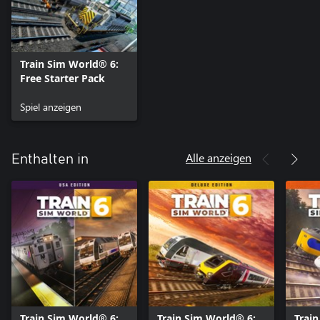
Train Sim World® 6:
Free Starter Pack
Spiel anzeigen
Alle anzeigen
Enthalten in
Train Sim World® 6:
Train Sim World® 6:
Trai