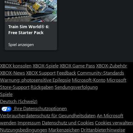
Train Sim World® 6:
Free Starter Pack
Spiel anzeigen
XBOX konsolen
XBOX-Spiele
XBOX Game Pass
XBOX-Zubehör
XBOX-News
XBOX Support
Feedback
Community-Standards
Warnung: photosensitive Epilepsie
Microsoft-Konto
Microsoft
Store-Support
Rückgaben
Sendungsverfolgung
Spiele
Deutsch (Schweiz)
Ihre Datenschutzoptionen
Verbraucherdatenschutz für Gesundheitsdaten
An Microsoft
wenden
Impressum
Datenschutz und Cookies
Cookies verwalten
Nutzungsbedingungen
Markenzeichen
Drittanbieterhinweise