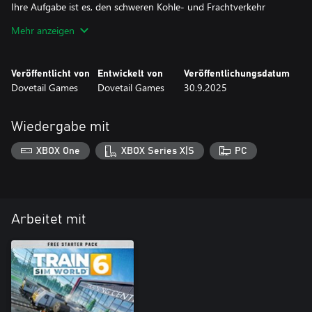
Ihre Aufgabe ist es, den schweren Kohle- und Frachtverkehr
durch die zerklüfteten Appalachen mit den unverkennbaren
Mehr anzeigen
EMD-F7- und SD40-Diesellokomotiven in der stimmungsvollen
und mit Kohlenstaub überzogenen Lackierung der Clinchfield
Veröffentlicht von
Entwickelt von
Veröffentlichungsdatum
Dovetail Games
Dovetail Games
30.9.2025
Wiedergabe mit
XBOX One
XBOX Series X|S
PC
Arbeitet mit