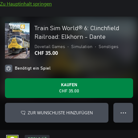
Zu Hauptinhalt springen
Train Sim World® 6: Clinchfield
Railroad: Elkhorn - Dante
Dovetail Games
•
Simulation
•
Sonstiges
CHF 35.00
Benötigt ein Spiel
KAUFEN
CHF 35.00
ZUR WUNSCHLISTE HINZUFÜGEN
● ● ●