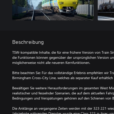
Beschreibung
TSW-kompatible Inhalte, die für eine frühere Version von Train S
die Funktionen können gegenüber der ursprünglichen Version un
möglicherweise nicht alle neueren Kernfunktionen.
Bitte beachten Sie: Für das vollständige Erlebnis empfehlen wir T
Birmingham Cross-City Line, welches als separater Kauf erhältlich i
Bewältigen Sie weitere Herausforderungen im gesamten West Mid
realistischer und fesselnder Szenarien, die auf dem aktuellen Fah
Bedingungen und Verspätungen gehören auf den Schienen von B
Die Anklänge an vergangene Zeiten werden mit der 323 221 wieder
Jahrzehnte währenden Dienstes wurde eine Class 323 in ihrer urs