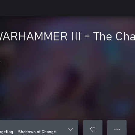
 WARHAMMER III - The Ch
e
● ● ●
ngeling – Shadows of Change