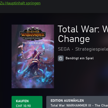
Zu Hauptinhalt springen
Total War:
Change
SEGA
•
Strategiespiel
Benötigt ein Spiel
EDITION AUSWÄHLEN
KAUFEN
Total War: WARHAMMER III - The Cha
CHF 10.90