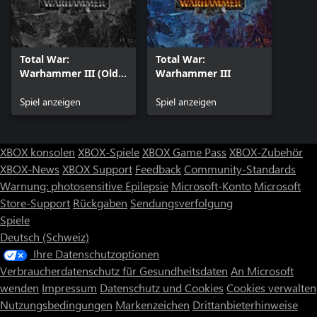
● 2 Kommandanten & Helden
● 5 Schlachteinheiten
● 3 Legendäre Söldnerregimenter
● Neue Spielmechaniken und Funktionen
Total War:
Total War:
● Nur in „Reiche der Unsterblichen“ und benutzerdefinierten
Warhammer III (Old
Warhammer III
Gefechten spielbar.
Version)
Spiel anzeigen
Spiel anzeigen
XBOX konsolen
XBOX-Spiele
XBOX Game Pass
XBOX-Zubehör
XBOX-News
XBOX Support
Feedback
Community-Standards
Warnung: photosensitive Epilepsie
Microsoft-Konto
Microsoft
Store-Support
Rückgaben
Sendungsverfolgung
Spiele
Deutsch (Schweiz)
Ihre Datenschutzoptionen
Verbraucherdatenschutz für Gesundheitsdaten
An Microsoft
wenden
Impressum
Datenschutz und Cookies
Cookies verwalten
Nutzungsbedingungen
Markenzeichen
Drittanbieterhinweise