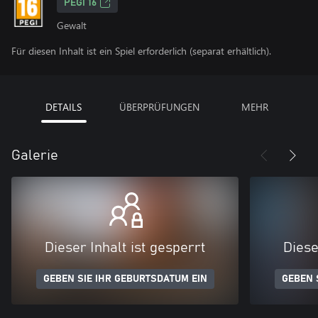
PEGI 16
Gewalt
Für diesen Inhalt ist ein Spiel erforderlich (separat erhältlich).
DETAILS
ÜBERPRÜFUNGEN
MEHR
Galerie
Dieser Inhalt ist gesperrt
Diese
GEBEN SIE IHR GEBURTSDATUM EIN
GEBEN 