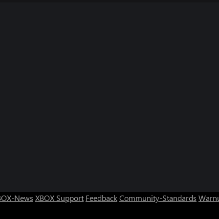
 stellt einen Verstoß gegen die
BOX-News
XBOX Support
Feedback
Community-Standards
Warnu