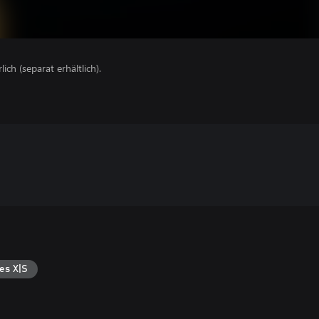
lich (separat erhältlich).
es X|S