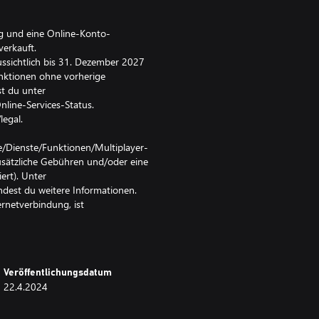
ng und eine Online-Konto-
verkauft.
sichtlich bis 31. Dezember 2027
unktionen ohne vorherige
t du unter
line-Services-Status.
egal.
te/Dienste/Funktionen/Multiplayer-
usätzliche Gebühren und/oder eine
ert). Unter
est du weitere Informationen.
ernetverbindung, ist
und kann beendet, geändert oder zu
der anderer Richtlinien kann zu
as Online-Konto führen. Das
Veröffentlichungsdatum
etverbindung und möglicherweise
22.4.2024
Konto-Registrierung. Der Nutzer
erte Kopieren, Modifizieren,
, Vermieten, Spielen gegen