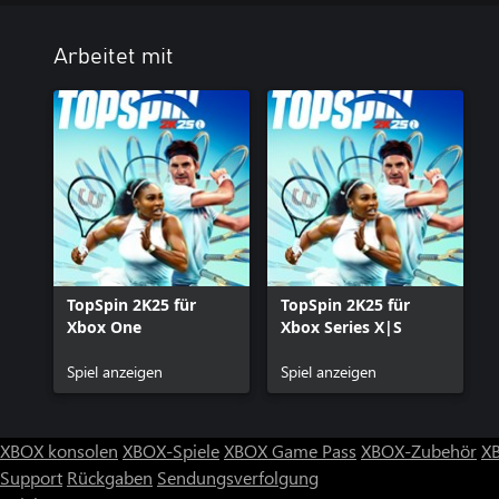
Gebühren oder das Umgehen des Kopierschutzes ist untersagt und
Nutzungsbedingungen dar.
Arbeitet mit
TopSpin 2K25 für
TopSpin 2K25 für
Xbox One
Xbox Series X|S
Spiel anzeigen
Spiel anzeigen
XBOX konsolen
XBOX-Spiele
XBOX Game Pass
XBOX-Zubehör
X
Support
Rückgaben
Sendungsverfolgung