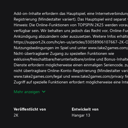
Add-on-Inhalte erfordern das Hauptspiel, eine Internetverbindu
Registrierung (Mindestalter variiert). Das Hauptspiel wird separat 
Hinweis: Die Online-Funktionen von TOPSPIN 2K25 werden voraus
verfügbar sein. Wir behalten uns jedoch das Recht vor, Online-F
Ankündigung abzuändern oder auszusetzen. Weitere Infos erhälts
https://support.2k.com/hc/en-us/articles/33058906107667-2K-On
Nutzungsbedingungen im Spiel und unter www.take2games.com/l
Nicht-übertragbarer Zugang zu speziellen Funktionen wie
exklusive/freischaltbare/herunterladbare/online und Bonus-Inhal
Dienste erfordern möglicherweise einen einmaligen Seriencode, z
nicht übertragbare Online-Konto-Registrierung (Mindestalter varii
www.take2games.com/legal und www.take2games.com/privacy find
Zugriff auf spezielle Funktionen erfordert möglicherweise eine Int
möglicherweise nicht für alle Benutzer oder jederzeit verfügbar 
Mehr anzeigen
anderen Bedingungen ohne Vorankündigung angeboten werden.
Eine Verletzung der Nutzungsbedingungen, des Verhaltenskodex o
Einschränkung oder Beendigung des Zugriffs auf das Spiel oder d
Veröffentlicht von
Entwickelt von
Online-Spiel und Herunterladen erfordert eine Breitband-Intern
2K
Hangar 13
ein weiteres, kostenpflichtiges Plattform-Abonnement oder eine 
ist für entsprechende Gebühren verantwortlich. Das nicht autorisi
Zurückentwickeln, Dekompilieren, Übertragen, öffentliche Nutzen