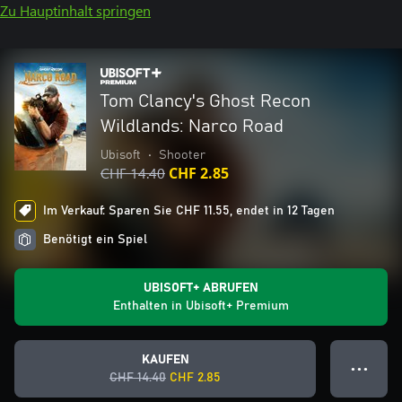
Zu Hauptinhalt springen
Tom Clancy's Ghost Recon
Wildlands: Narco Road
Ubisoft
•
Shooter
CHF 14.40
CHF 2.85
Im Verkauf: Sparen Sie CHF 11.55, endet in 12 Tagen
Benötigt ein Spiel
UBISOFT+ ABRUFEN
Enthalten in Ubisoft+ Premium
KAUFEN
● ● ●
CHF 14.40
CHF 2.85