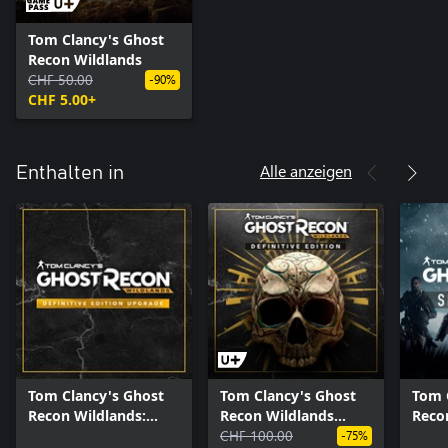
Tom Clancy's Ghost
Recon Wildlands
CHF 50.00
-90%
CHF 5.00+
Alle anzeigen
Enthalten in
Tom Clancy's Ghost
Tom Clancy's Ghost
Tom 
Recon Wildlands:
Recon Wildlands
Reco
Definitive Edition-
Definitive Edition
CHF 100.00
Seas
-75%