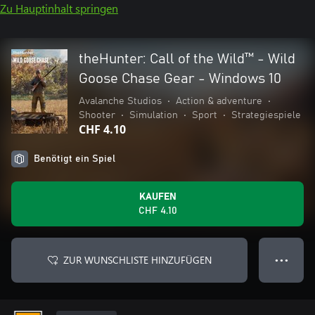
Zu Hauptinhalt springen
theHunter: Call of the Wild™ - Wild
Goose Chase Gear - Windows 10
Avalanche Studios
•
Action & adventure
•
Shooter
•
Simulation
•
Sport
•
Strategiespiele
CHF 4.10
Benötigt ein Spiel
KAUFEN
CHF 4.10
ZUR WUNSCHLISTE HINZUFÜGEN
● ● ●