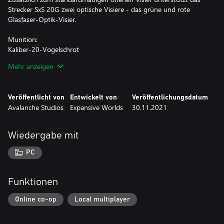
Strecker SxS 20G zwei optische Visiere - das grüne und rote
Glasfaser-Optik-Visier.
Munition:
Kaliber-20-Vogelschrot
Diese Kaliber-20-Patronen sind der ideale Begleiter auf der Jagd
Mehr anzeigen
nach Flugwild.
Kaliber-20-Rehposten
Ideal für die Jagd auf kleine Wildtiere und Schädlinge. Dieses
Veröffentlicht von
Entwickelt von
Veröffentlichungsdatum
20er-Kaliber bietet mehr Schuss als sein Gegenstück mit Kaliber
Avalanche Studios
Expansive Worlds
30.11.2021
12. Am effektivsten auf kurzer Distanz.
Kaliber-20-Geschosse
Diese durchschlagskräftigen und vielseitigen Geschosse für
Wiedergabe mit
Kaliber-20-Flinten haben genug Stoppwirkung, um mittelgroße
Ziele mit einem einzigen Schuss zu erlegen.
PC
Variationen:
Das Strecker SxS 20G gibt es in vier Farbvariationen: Scarlett,
Funktionen
Fiona, Hazel und Raven.
Online co-op
Local multiplayer
Attrappen:
Sichere dir diese drei äußerst realistischen Kanadagans-