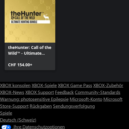
theHunter: Call of the
Wild™ - Ultimate
Hunting Bundle
CHF 154.00+
XBOX konsolen
XBOX-Spiele
XBOX Game Pass
XBOX-Zubehör
XBOX-News
XBOX Support
Feedback
Community-Standards
Warnung: photosensitive Epilepsie
Microsoft-Konto
Microsoft
Store-Support
Rückgaben
Sendungsverfolgung
Spiele
Deutsch (Schweiz)
Ihre Datenschutzoptionen