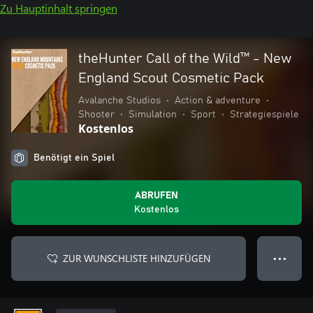
Zu Hauptinhalt springen
theHunter Call of the Wild™ - New
England Scout Cosmetic Pack
Avalanche Studios
•
Action & adventure
•
Shooter
•
Simulation
•
Sport
•
Strategiespiele
Kostenlos
Benötigt ein Spiel
ABRUFEN
Kostenlos
ZUR WUNSCHLISTE HINZUFÜGEN
● ● ●