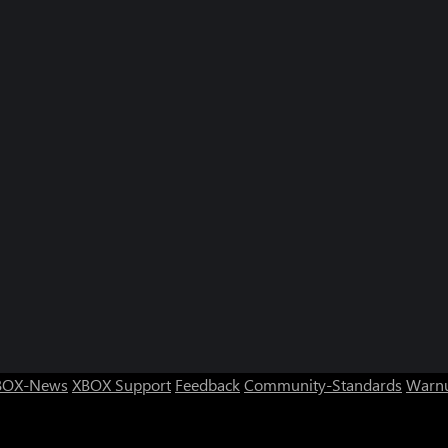
BOX-News
XBOX Support
Feedback
Community-Standards
Warnu