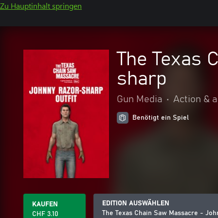
Zu Hauptinhalt springen
The Texas C
sharp
Gun Media
•
Action & 
Benötigt ein Spiel
EDITION AUSWÄHLEN
KAUFEN
The Texas Chain Saw Massacre - John
CHF 3.10