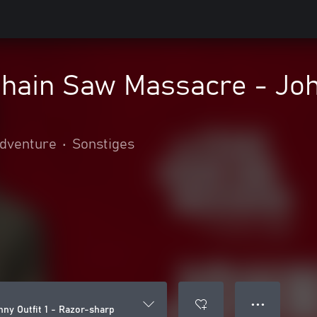
hain Saw Massacre - John
adventure
•
Sonstiges
● ● ●
ny Outfit 1 - Razor-sharp