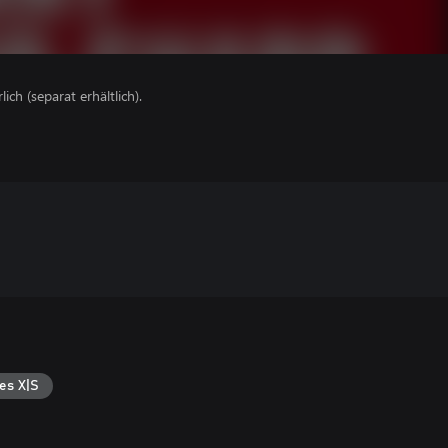
lich (separat erhältlich).
es X|S