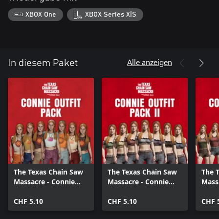
XBOX One
XBOX Series X|S
Alle anzeigen
In diesem Paket
The Texas Chain Saw
The Texas Chain Saw
The 
Massacre - Connie
Massacre - Connie
Mass
Outfit Pack
Outfit Pack 2
Outfi
CHF 5.10
CHF 5.10
CHF 