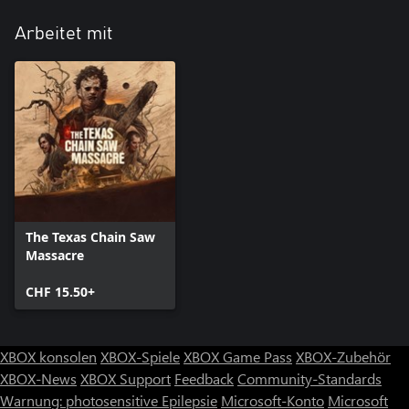
Arbeitet mit
The Texas Chain Saw
Massacre
CHF 15.50+
XBOX konsolen
XBOX-Spiele
XBOX Game Pass
XBOX-Zubehör
XBOX-News
XBOX Support
Feedback
Community-Standards
Warnung: photosensitive Epilepsie
Microsoft-Konto
Microsoft