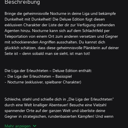
Beschreibung
Bringe die geheimnisvolle Nocturne in deine Liga und bekämpfe
Dunkelheit mit Dunkelheit! Die Deluxe Edition fügt diesen
exklusiven Charakter der Liste der dir zur Verfügung stehenden
Agenten hinzu. Nocturne kann sich auf dem Schlachtfeld per
Teleportation von einem Ort zum anderen versetzen und Gegner
mit schockierenden Angriffen ausschalten. Du kannst dich
glücklich schätzen, dass diese geheimnisvolle Plänklerin auf deiner
Seite ist – denn sobald man sie sieht, ist man tot!
Die Liga der Erleuchteten – Deluxe Edition enthält:
- Die Liga der Erleuchteten – Basisspiel
- Nocturne (exklusiver, spielbarer Charakter)
Schleiche, stiehl und schieße dich in „Die Liga der Erleuchteten“
durch eine Welt knalliger Abenteuer! Besuche eine Vielzahl
spannender Orte auf der ganzen Welt und überliste deine
Gegner in strategischen, rundenbasierten Kämpfen! Und wenn
du deine Karten richtig ausspielst, könntest du sogar die Welt
Mehr anzeigen
retten.