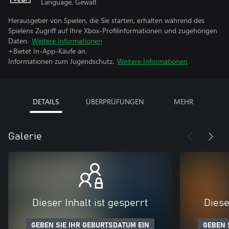
Language, Gewalt
Herausgeber von Spielen, die Sie starten, erhalten während des
Spielens Zugriff auf Ihre Xbox-Profilinformationen und zugehörigen
Daten.
Weitere Informationen
+Bietet In-App-Käufe an.
Informationen zum Jugendschutz.
Weitere Informationen
DETAILS
ÜBERPRÜFUNGEN
MEHR
Galerie
Dieser Inhalt ist gesperrt
Diese
GEBEN SIE IHR GEBURTSDATUM EIN
GEBEN 