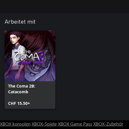
Arbeitet mit
The Coma 2B:
Catacomb
CHF 15.50+
XBOX konsolen
XBOX-Spiele
XBOX Game Pass
XBOX-Zubehör