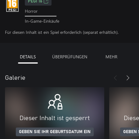
PEGI 16
Horror
In-Game-Einkäufe
Für diesen Inhalt ist ein Spiel erforderlich (separat erhältlich).
DETAILS
ÜBERPRÜFUNGEN
MEHR
Galerie
Dieser Inhalt ist gesperrt
Diese
GEBEN SIE IHR GEBURTSDATUM EIN
GEBEN 