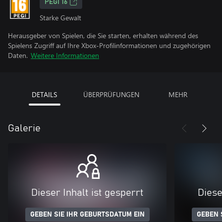
PEGI 16
Starke Gewalt
Herausgeber von Spielen, die Sie starten, erhalten während des
Spielens Zugriff auf Ihre Xbox-Profilinformationen und zugehörigen
Daten.
Weitere Informationen
DETAILS
ÜBERPRÜFUNGEN
MEHR
Galerie
Dieser Inhalt ist gesperrt
Diese
GEBEN SIE IHR GEBURTSDATUM EIN
GEBEN 