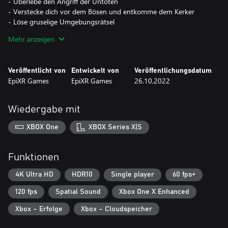
- Überlebe den Angriff der Untoten
- Verstecke dich vor dem Bösen und entkomme dem Kerker
- Löse gruselige Umgebungsrätsel
- Finde die Fähigkeiten jedes Feindes heraus, um zu entkommen
Mehr anzeigen
- Weiche unzähligen Fallen aus
- Finden Sie Ihren Weg durch ein tödliches Labyrinth
Veröffentlicht von
Entwickelt von
Veröffentlichungsdatum
EpiXR Games
EpiXR Games
26.10.2022
Wiedergabe mit
XBOX One
XBOX Series X|S
Funktionen
4K Ultra HD
HDR10
Single player
60 fps+
120 fps
Spatial Sound
Xbox One X Enhanced
Xbox – Erfolge
Xbox – Cloudspeicher