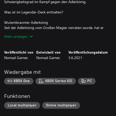
Schwierigkeitsgrad im Kampf gegen den Adlerkönig.
Was ist im Legendär-Deck enthalten?
Wutentbrannter Adlerkönig
Seit der Adlerkönig vom Großen Magier verraten wurde, hat er
auf seine Chance gewartet, die Krone der Herrschaft zu zerstören.
Mehr anzeigen
Mit seinen neu gewonnenen Kräften ist er bereit, alle Abenteurer
niederzuschlagen, die seinen Weg kreuzen!
Veröffentlicht von
Entwickelt von
Veröffentlichungsdatum
Legendäre Monster
Nomad Games
Nomad Games
3.6.2021
Zwei der furchterregendsten Monster, die im Hochland lauern,
sind Günstlinge des Adlerkönigs selbst und wurden sogar noch
wilder gemacht. Sie warten im Verborgenen und sind jederzeit
Wiedergabe mit
bereit, unachtsamen Abenteurern den Garaus zu machen.
XBOX One
XBOX Series X|S
PC
Neue Abenteuerkarten
Wenn du mit diesem Legendär-Deck spielst, werden deine
Abenteuerkarten durch neue, anspruchsvollere Karten ersetzt.
Funktionen
Dies schließt Karten ein, die weniger Unterstützung bieten als
ursprünglich, was deine Reise durch das Hochland sogar noch
Local multiplayer
Online multiplayer
tückischer macht.