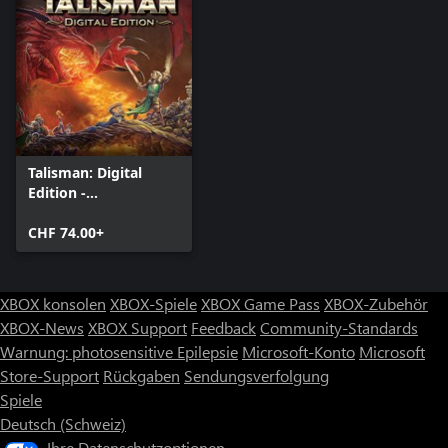
Talisman: Digital
Edition -
Prachtausgabe
CHF 74.00+
XBOX konsolen
XBOX-Spiele
XBOX Game Pass
XBOX-Zubehör
XBOX-News
XBOX Support
Feedback
Community-Standards
Warnung: photosensitive Epilepsie
Microsoft-Konto
Microsoft
Store-Support
Rückgaben
Sendungsverfolgung
Spiele
Deutsch (Schweiz)
Ihre Datenschutzoptionen