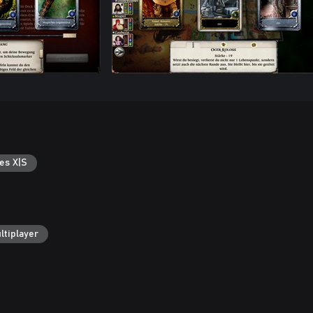
es X|S
ltiplayer