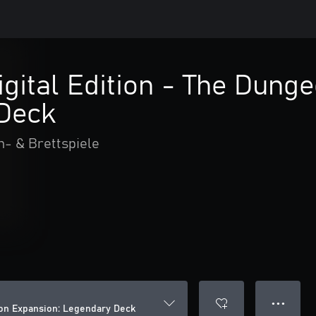
igital Edition - The Dung
Deck
n- & Brettspiele
● ● ●
geon Expansion: Legendary Deck