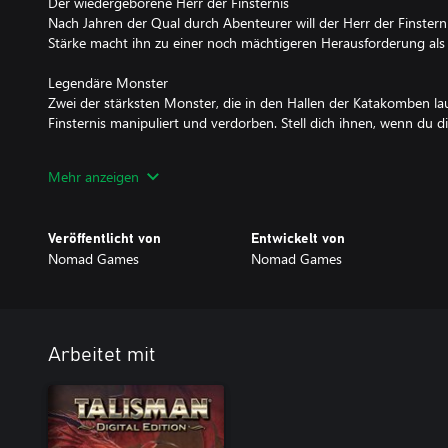
Der wiedergeborene Herr der Finsternis
Nach Jahren der Qual durch Abenteurer will der Herr der Finster
Stärke macht ihn zu einer noch mächtigeren Herausforderung als 
Legendäre Monster
Zwei der stärksten Monster, die in den Hallen der Katakomben l
Finsternis manipuliert und verdorben. Stell dich ihnen, wenn du di
Neue Abenteuerkarten
Mehr anzeigen
Wenn du mit diesem Legendär-Deck spielst, werden deine Abent
anspruchsvollere Karten ersetzt. Dies schließt Karten ein, die we
deine Reise durch die Katakomben sogar noch tückischer macht.
Veröffentlicht von
Entwickelt von
Nomad Games
Nomad Games
Neuer Glanz-Look
Alle Karten des Legendär-Decks kommen im neuen Glanz-Look, dam
erkennen kannst.
Wenn du dieses Legendär-Deck kaufst, wird es zu deiner Sammlung
Arbeitet mit
hinzugefügt. Es steht dann in allen Spielmodi zur Auswahl.