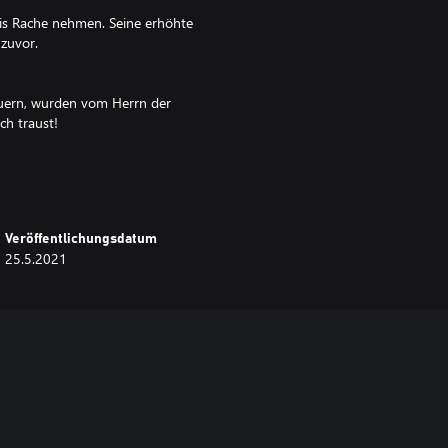
nis Rache nehmen. Seine erhöhte
zuvor.
auern, wurden vom Herrn der
ch traust!
euerkarten durch neue,
niger Unterstützung bieten, was
Veröffentlichungsdatum
25.5.2021
it du sie beim Spielen leicht
 in Talisman: Digital Edition