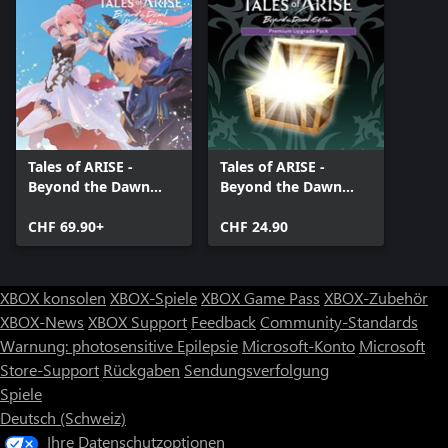
Tales of ARISE -
Tales of ARISE -
Beyond the Dawn
Beyond the Dawn
Premium Edition
Premium Upgrade
CHF 69.90+
Pack
CHF 24.90
XBOX konsolen
XBOX-Spiele
XBOX Game Pass
XBOX-Zubehör
XBOX-News
XBOX Support
Feedback
Community-Standards
Warnung: photosensitive Epilepsie
Microsoft-Konto
Microsoft
Store-Support
Rückgaben
Sendungsverfolgung
Spiele
Deutsch (Schweiz)
Ihre Datenschutzoptionen