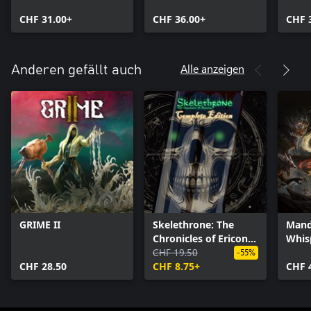
Deluxe Edition
Bundle
Bund
CHF 31.00+
CHF 36.00+
CHF 
Alle anzeigen
Anderen gefällt auch
GRIME II
Skelethrone: The
Mand
Chronicles of Ericona
Whis
- Complete Edition
CHF 19.50
Witc
-55%
CHF 28.50
CHF 8.75+
CHF 