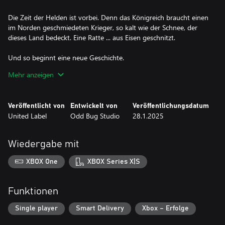
Die Zeit der Helden ist vorbei. Denn das Königreich braucht einen
im Norden geschmiedeten Krieger, so kalt wie der Schnee, der
dieses Land bedeckt. Eine Ratte ... aus Eisen geschnitzt.
Und so beginnt eine neue Geschichte.
Mehr anzeigen
Erkunde ein riesiges winterliches Königreich
Die RPG-Legende Doug Cockle erzählt dieses epische Abenteuer,
in dem du durch den weiten gefrorenen Norden des Rattenreichs
Veröffentlicht von
Entwickelt von
Veröffentlichungsdatum
ziehst, das vor einem totalen Krieg steht.
United Label
Odd Bug Studio
28.1.2025
Jage gigantische Bestien
Spüre die legendären Monster dieses Reichs auf, erlege sie und
Wiedergabe mit
lasse dich mit seltenen Ressourcen belohnen, aus denen du
vernichtende Ausrüstung herstellst. Doch Obacht: Diese
XBOX One
XBOX Series X|S
kolossalen Kreaturen wehren sich ... so gut sie können.
Meistere brutale Kämpfe
Funktionen
Das Land im Norden ist gefährlich! Du musst also die schnellen
und herausfordernden Kämpfe meistern, um zu überleben.
Single player
Smart Delivery
Xbox – Erfolge
Weiche Angriffen durch Abrollen aus, bringe blitzartig