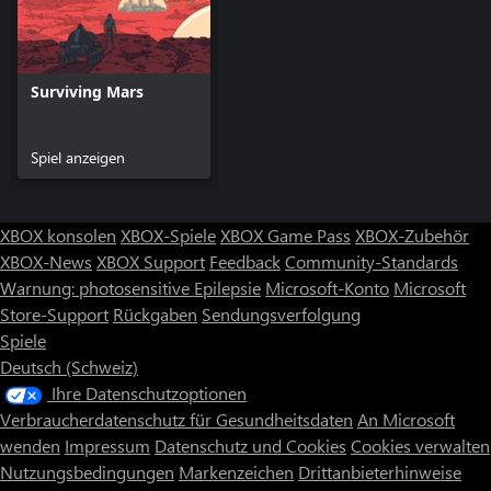
Surviving Mars
Spiel anzeigen
XBOX konsolen
XBOX-Spiele
XBOX Game Pass
XBOX-Zubehör
XBOX-News
XBOX Support
Feedback
Community-Standards
Warnung: photosensitive Epilepsie
Microsoft-Konto
Microsoft
Store-Support
Rückgaben
Sendungsverfolgung
Spiele
Deutsch (Schweiz)
Ihre Datenschutzoptionen
Verbraucherdatenschutz für Gesundheitsdaten
An Microsoft
wenden
Impressum
Datenschutz und Cookies
Cookies verwalten
Nutzungsbedingungen
Markenzeichen
Drittanbieterhinweise