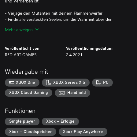
und Verderben ist.
- Verjage den Mutanten mit deinem Flammenwerfer
- Finde alle versteckten Seelen, um die Wahrheit über den
Mutantenkrieg und seinen Ursprung aufzudecken!
Mehr anzeigen
- Töte gigantische Feinde! Gewähre ihnen keine Gnade!
- Ein klassisches Arcade-Spiel mit einem Hauch von Bullet Hell
Veröffentlicht von
Veröffentlichungsdatum
RED ART GAMES
2.4.2021
Wiedergabe mit
XBOX One
XBOX Series X|S
PC
XBOX Cloud Gaming
Handheld
Funktionen
Single player
Xbox – Erfolge
Xbox – Cloudspeicher
Xbox Play Anywhere