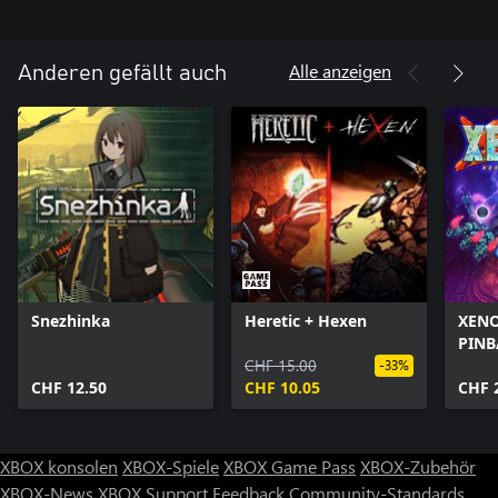
Alle anzeigen
Anderen gefällt auch
Snezhinka
Heretic + Hexen
XENO
PINB
CHF 15.00
-33%
CHF 12.50
CHF 10.05
CHF 
XBOX konsolen
XBOX-Spiele
XBOX Game Pass
XBOX-Zubehör
XBOX-News
XBOX Support
Feedback
Community-Standards