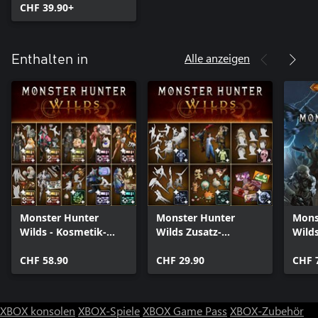
CHF 39.90+
Alle anzeigen
Enthalten in
Monster Hunter
Monster Hunter
Mons
Wilds - Kosmetik-
Wilds Zusatz-
Wilds
DLC-Sammlung
Kosmetik-DLC-Paket
CHF 58.90
CHF 29.90
CHF 
XBOX konsolen
XBOX-Spiele
XBOX Game Pass
XBOX-Zubehör