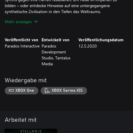
bilden – oder entdecke Hinweise auf eine untergegangene
synthetische Zivilisation in den Tiefen des Weltraums.
DIGITALE VERBESSERUNGEN – Genieße neue synthetische
Mehr anzeigen
Porträts und erweiterte Voiceover-Pakete für VIR, um in die
Veröffentlicht von
Entwickelt von
Veröffentlichungsdatum
Paradox Interactive
Paradox
12.5.2020
Development
Studio, Tantalus
Media
Wiedergabe mit
XBOX One
XBOX Series X|S
Arbeitet mit