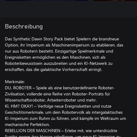
Beschreibung
Das Synthetic Dawn Story Pack bietet Spielern die brandneue
Option, ihr Imperium als Maschinenimperium zu etablieren, das
nur aus Robotern besteht. Einzigartige Spielmerkmale und
Ereignisketten ermöglichen es den Maschinen, sich als
Roboterbewusstsein auszubreiten und ein KI-Netzwerk zu
erschaffen, das die galaktische Vorherrschaft erringt.
Merkmale:
DU, ROBOTER – Spiele als eine benutzerdefinierte Roboter-
Zivilisation, vollende eine Reihe von Roboter-Porträts für
Wissenschaftsroboter, Arbeiterroboter und mehr.
KI, HM? OKAY! – Verfolge neue Ereignisketten und nutze
Geschichtsmerkmale, um dein Robotervolk als intergalaktisches
KI-Imperium zum Ruhm zu führen, und kämpfe im Weltraum um
mechanische Perfektion.
REBELLION DER MASCHINEN – Erlebe mit, wie unterdrückte
Synths gegen ihre Herren rebellieren, um neue KI-Imperien zu