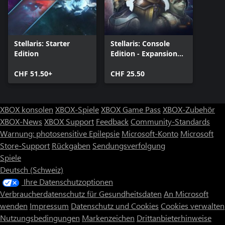
Stellaris: Starter
Stellaris: Console
Edition
Edition - Expansion
Pass Two
CHF 51.50+
CHF 25.50
XBOX konsolen
XBOX-Spiele
XBOX Game Pass
XBOX-Zubehör
XBOX-News
XBOX Support
Feedback
Community-Standards
Warnung: photosensitive Epilepsie
Microsoft-Konto
Microsoft
Store-Support
Rückgaben
Sendungsverfolgung
Spiele
Deutsch (Schweiz)
Ihre Datenschutzoptionen
Verbraucherdatenschutz für Gesundheitsdaten
An Microsoft
wenden
Impressum
Datenschutz und Cookies
Cookies verwalten
Nutzungsbedingungen
Markenzeichen
Drittanbieterhinweise