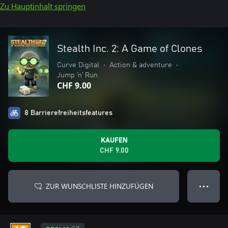
Zu Hauptinhalt springen
Stealth Inc. 2: A Game of Clones
Curve Digital
•
Action & adventure
•
Jump ’n’ Run
CHF 9.00
8 Barrierefreiheitsfeatures
KAUFEN
CHF 9.00
ZUR WUNSCHLISTE HINZUFÜGEN
● ● ●