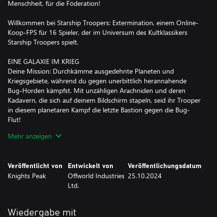
Menschheit, für die Föderation!
Willkommen bei Starship Troopers: Extermination, einem Online-
Koop-FPS für 16 Spieler, der im Universum des Kultklassikers
Starship Troopers spielt.
EINE GALAXIE IM KRIEG
Deine Mission: Durchkämme ausgedehnte Planeten und
Kriegsgebiete, während du gegen unerbittlich herannahende
Bug-Horden kämpfst. Mit unzähligen Arachniden und deren
Kadavern, die sich auf deinem Bildschirm stapeln, seid ihr Trooper
in diesem planetaren Kampf die letzte Bastion gegen die Bug-
Flut!
Mehr anzeigen
LEISTE DEINEN BEITRAG
Im brandneuen Einzelspielermodus nimmst du Befehle von dem
legendären General Johnny Rico (im Original gesprochen von
Veröffentlicht von
Entwickelt von
Veröffentlichungsdatum
Casper Van Dien) entgegen. Kämpfe gemeinsam mit deinem
Knights Peak
Offworld Industries
25.10.2024
Squad im umfassenden Koop-Modus für 16 Spieler überall in der
Ltd.
Galaxie gegen die Bedrohung durch die Bugs. Das Schlachtfeld
führt dich zur Galaktischen Front, wo du einer Kompanie
beitreten kannst, um gemeinsame Ziele sowie spezielle Prämien
Wiedergabe mit
zu erkämpfen und die Geschichte zu beeinflussen.