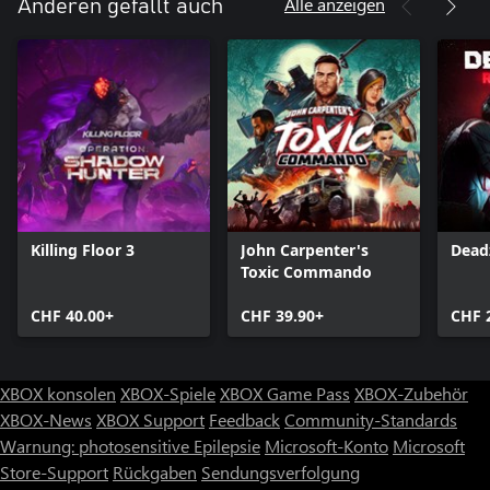
Alle anzeigen
Anderen gefällt auch
Killing Floor 3
John Carpenter's
Dead
Toxic Commando
CHF 40.00+
CHF 39.90+
CHF 
XBOX konsolen
XBOX-Spiele
XBOX Game Pass
XBOX-Zubehör
XBOX-News
XBOX Support
Feedback
Community-Standards
Warnung: photosensitive Epilepsie
Microsoft-Konto
Microsoft
Store-Support
Rückgaben
Sendungsverfolgung