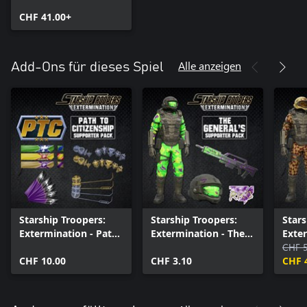
Galactic Victory
Edition
CHF 41.00+
Alle anzeigen
Add-Ons für dieses Spiel
Starship Troopers:
Starship Troopers:
Stars
Extermination - Path
Extermination - The
Exter
to Citizenship
Generals Armor Pack
Spar
CHF 5
CHF 10.00
CHF 3.10
CHF 