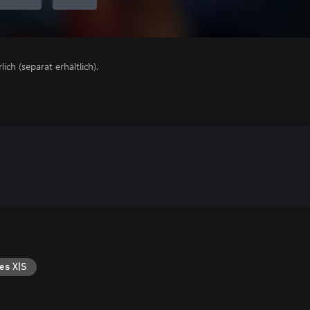
lich (separat erhältlich).
es X|S