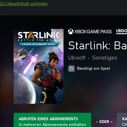
Zu Hauptinhalt springen
Starlink: B
Ubisoft
•
Sonstiges
Benötigt ein Spiel
ABRUFEN EINES ABONNEMENTS
K
– ODER –
In mehreren Abonnements enthalten
CH