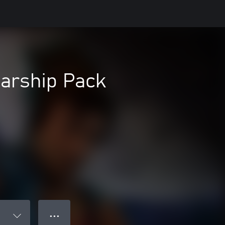
tarship Pack
● ● ●