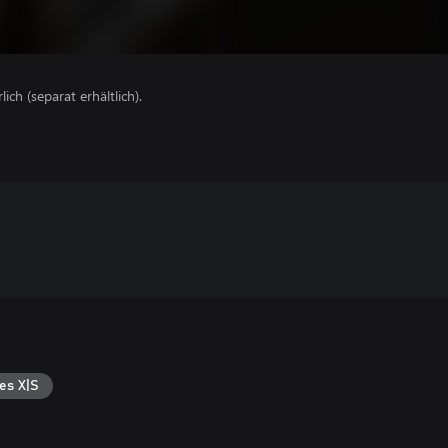
lich (separat erhältlich).
es X|S