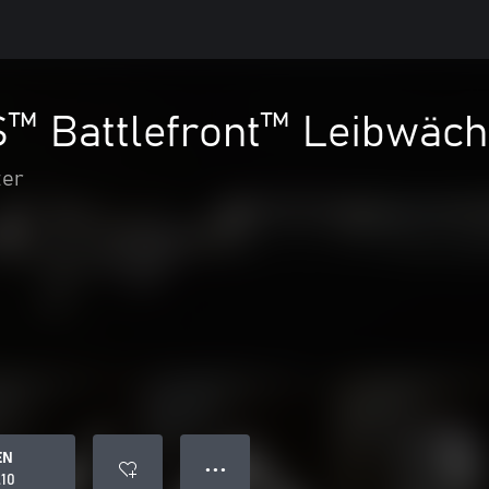
 Battlefront™ Leibwäch
ter
EN
● ● ●
.10