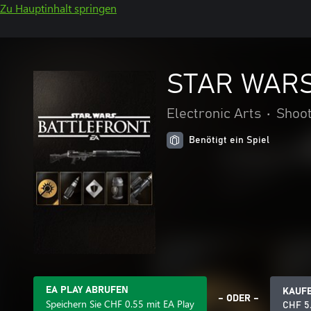
Zu Hauptinhalt springen
STAR WARS™
Electronic Arts
•
Shoo
Benötigt ein Spiel
EA PLAY ABRUFEN
KAUF
– ODER –
Speichern Sie CHF 0.55 mit EA Play
CHF 5