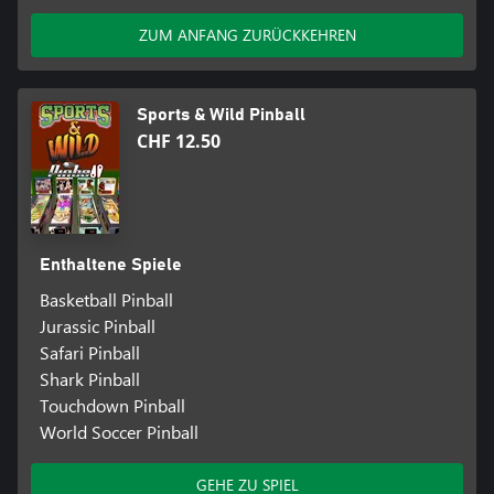
ZUM ANFANG ZURÜCKKEHREN
Sports & Wild Pinball
CHF 12.50
Enthaltene Spiele
Basketball Pinball
Jurassic Pinball
Safari Pinball
Shark Pinball
Touchdown Pinball
World Soccer Pinball
GEHE ZU SPIEL