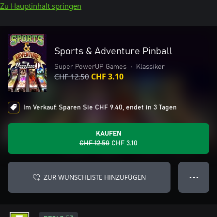
Zu Hauptinhalt springen
Sports & Adventure Pinball
Super PowerUP Games
•
Klassiker
CHF 12.50
CHF 3.10
Im Verkauf: Sparen Sie CHF 9.40, endet in 3 Tagen
KAUFEN
CHF 12.50
CHF 3.10
ZUR WUNSCHLISTE HINZUFÜGEN
● ● ●