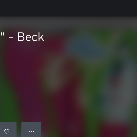
" - Beck
● ● ●