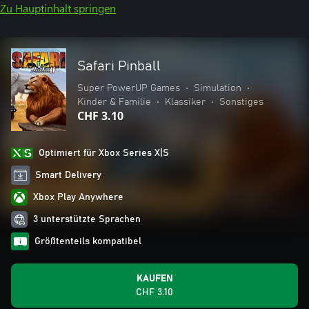
Zu Hauptinhalt springen
Safari Pinball
Super PowerUP Games
•
Simulation
•
Kinder & Familie
•
Klassiker
•
Sonstiges
CHF 3.10
Optimiert für Xbox Series X|S
Smart Delivery
Xbox Play Anywhere
3 unterstützte Sprachen
Größtenteils kompatibel
KAUFEN
CHF 3.10