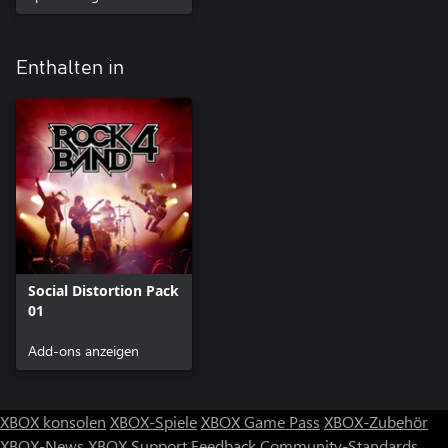
Enthalten in
Social Distortion Pack
01
Add-ons anzeigen
XBOX konsolen
XBOX-Spiele
XBOX Game Pass
XBOX-Zubehör
XBOX-News
XBOX Support
Feedback
Community-Standards