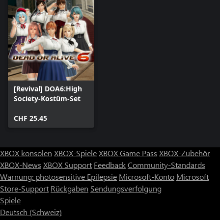
[Revival] DOA6:High
Society-Kostüm-Set
CHF 25.45
XBOX konsolen
XBOX-Spiele
XBOX Game Pass
XBOX-Zubehör
XBOX-News
XBOX Support
Feedback
Community-Standards
Warnung: photosensitive Epilepsie
Microsoft-Konto
Microsoft
Store-Support
Rückgaben
Sendungsverfolgung
Spiele
Deutsch (Schweiz)