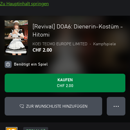
Zu Hauptinhalt springen
[Revival] DOA6: Dienerin-Kostüm -
Hitomi
KOEI TECMO EUROPE LIMITED
•
Kampfspiele
CHF 2.00
Benötigt ein Spiel
KAUFEN
CHF 2.00
ZUR WUNSCHLISTE HINZUFÜGEN
● ● ●