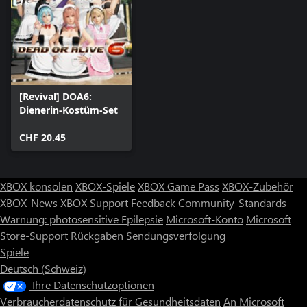
[Revival] DOA6:
Dienerin-Kostüm-Set
CHF 20.45
XBOX konsolen
XBOX-Spiele
XBOX Game Pass
XBOX-Zubehör
XBOX-News
XBOX Support
Feedback
Community-Standards
Warnung: photosensitive Epilepsie
Microsoft-Konto
Microsoft
Store-Support
Rückgaben
Sendungsverfolgung
Spiele
Deutsch (Schweiz)
Ihre Datenschutzoptionen
Verbraucherdatenschutz für Gesundheitsdaten
An Microsoft