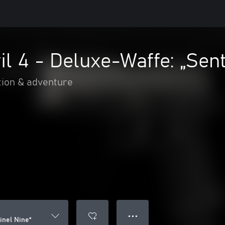
il 4 - Deluxe-Waffe: „Sent
tion & adventure
● ● ●
inel Nine“