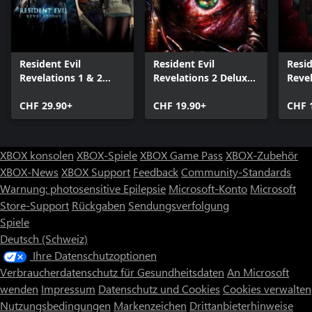
Resident Evil
Resident Evil
Resid
Revelations 1 & 2
Revelations 2 Deluxe
Reve
Bundle
Edition
Pass
CHF 29.90+
CHF 19.90+
CHF 
XBOX konsolen
XBOX-Spiele
XBOX Game Pass
XBOX-Zubehör
XBOX-News
XBOX Support
Feedback
Community-Standards
Warnung: photosensitive Epilepsie
Microsoft-Konto
Microsoft
Store-Support
Rückgaben
Sendungsverfolgung
Spiele
Deutsch (Schweiz)
Ihre Datenschutzoptionen
Verbraucherdatenschutz für Gesundheitsdaten
An Microsoft
wenden
Impressum
Datenschutz und Cookies
Cookies verwalten
Nutzungsbedingungen
Markenzeichen
Drittanbieterhinweise