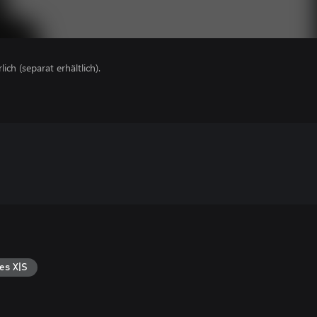
lich (separat erhältlich).
es X|S