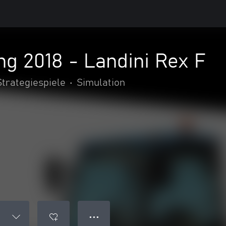
g 2018 - Landini Rex F
Strategiespiele
•
Simulation
● ● ●