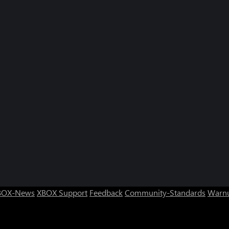
BOX-News
XBOX Support
Feedback
Community-Standards
Warnu